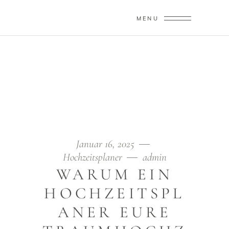
MENU
AMORICA WEDDINGS
Home
/
Hochzeitsplaner
/
Warum ein Hochzeitsplaner eure Traumhochzeit Entspannt
macht
Januar 16, 2025
Hochzeitsplaner
admin
WARUM EIN
HOCHZEITSPL
ANER EURE