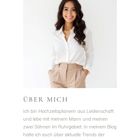
ÜBER MICH
Ich bin Hochzeitsplanerin aus Leidenschaft
und lebe mit meinem Mann und meinen
zwei Söhnen im Ruhrgebiet. In meinem Blog
halte ich euch über aktuelle Trends der