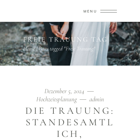
MENU
FREIE TRAUUNG TAG
Home
/
Posts tagged "Freie Trauung"
Dezember 5, 2024
Hochzeitsplanung
admin
DIE TRAUUNG:
STANDESAMTL
ICH,