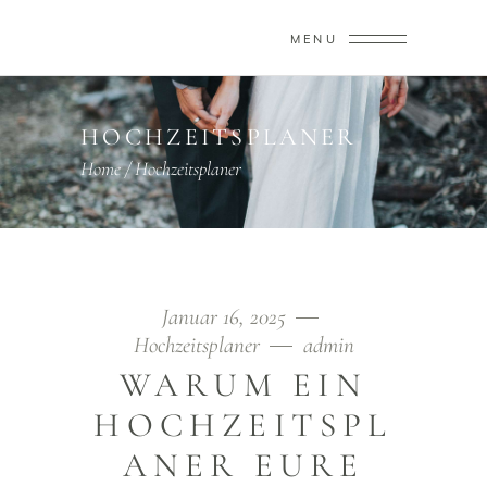
MENU
HOCHZEITSPLANER
Home
/
Hochzeitsplaner
Januar 16, 2025
Hochzeitsplaner
admin
WARUM EIN
HOCHZEITSPL
ANER EURE