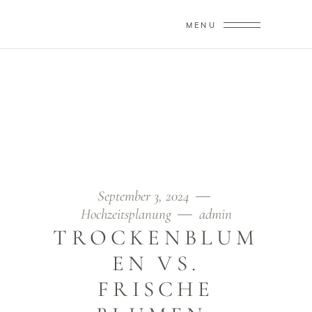
MENU
AMORICA WEDDINGS
Home
/
Hochzeitsplanung
/
Trockenblumen vs. Frische Blumen: Welche Wahl ist die
beste für eure Hochzeit?
September 3, 2024
Hochzeitsplanung
admin
TROCKENBLUM
EN VS.
FRISCHE