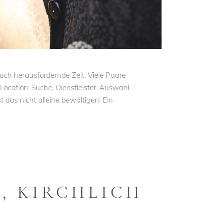
ch herausfordernde Zeit. Viele Paare
n Location-Suche, Dienstleister-Auswahl
das nicht alleine bewältigen! Ein
, KIRCHLICH