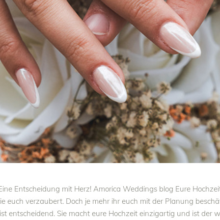
ne Entscheidung mit Herz! Amorica Weddings blog Eure Hochzeit is
ie euch verzaubert. Doch je mehr ihr euch mit der Planung beschäft
 ist entscheidend. Sie macht eure Hochzeit einzigartig und ist de