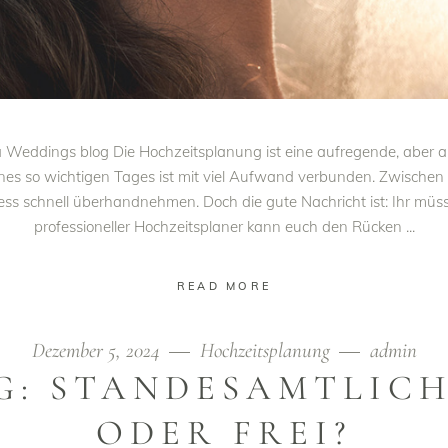
Weddings blog Die Hochzeitsplanung ist eine aufregende, aber au
 eines so wichtigen Tages ist mit viel Aufwand verbunden. Zwische
s schnell überhandnehmen. Doch die gute Nachricht ist: Ihr müsst 
professioneller Hochzeitsplaner kann euch den Rücken
READ MORE
Dezember 5, 2024
Hochzeitsplanung
admin
G: STANDESAMTLICH
ODER FREI?