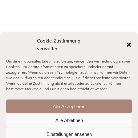
Cookie-Zustimmung
verwalten
Um dir ein optimales Erlebnis zu bieten, verwenden wir Technologien wie
Cookies, um Geräteinformationen zu speichern und/oder darauf
zuzugreifen. Wenn du diesen Technologien zustimmst, können wir Daten
wie das Surfverhalten oder eindeutige IDs auf dieser Website verarbeiten.
INFORMATION
Wenn du deine Zustimmung nicht erteilst oder zurückziehst, können
bestimmte Merkmale und Funktionen beeinträchtigt werden.
IMPRESSUM
Alle Akzeptieren
DATENSCHUTZ
COOKIE-RICHTLINIE (EU)
Alle Ablehnen
Einstellungen ansehen