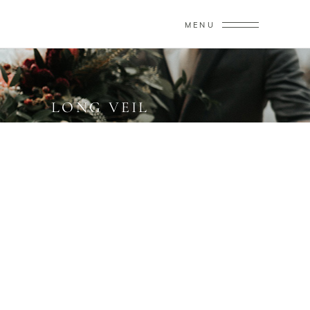
MENU
LONG VEIL
Home
/
Photography
/
Long Veil