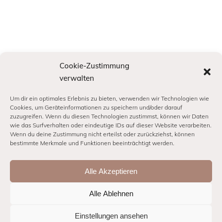
Cookie-Zustimmung
verwalten
Um dir ein optimales Erlebnis zu bieten, verwenden wir Technologien wie
Cookies, um Geräteinformationen zu speichern und/oder darauf
zuzugreifen. Wenn du diesen Technologien zustimmst, können wir Daten
wie das Surfverhalten oder eindeutige IDs auf dieser Website verarbeiten.
INFORMATION
Wenn du deine Zustimmung nicht erteilst oder zurückziehst, können
bestimmte Merkmale und Funktionen beeinträchtigt werden.
IMPRESSUM
Alle Akzeptieren
DATENSCHUTZ
COOKIE-RICHTLINIE (EU)
Alle Ablehnen
Einstellungen ansehen