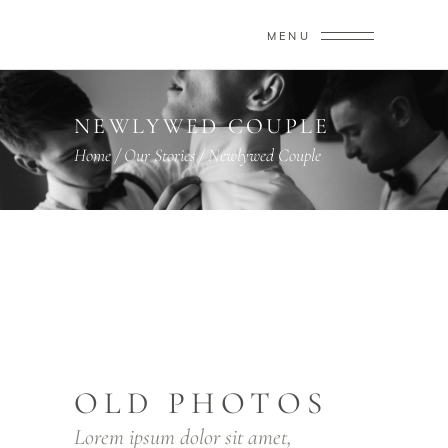
MENU
NEWLYWED COUPLE
Home
/
Our Stories
/
Newlywed Couple
OLD PHOTOS
Lorem ipsum dolor sit amet,